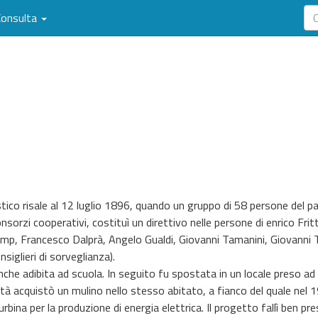
Consulta
stico risale al 12 luglio 1896, quando un gruppo di 58 persone del p
sorzi cooperativi, costituì un direttivo nelle persone di enrico Fritt
Slomp, Francesco Dalprà, Angelo Gualdi, Giovanni Tamanini, Giovanni 
siglieri di sorveglianza).
anche adibita ad scuola. In seguito fu spostata in un locale preso ad
età acquistò un mulino nello stesso abitato, a fianco del quale nel 
rbina per la produzione di energia elettrica. Il progetto fallì ben pr