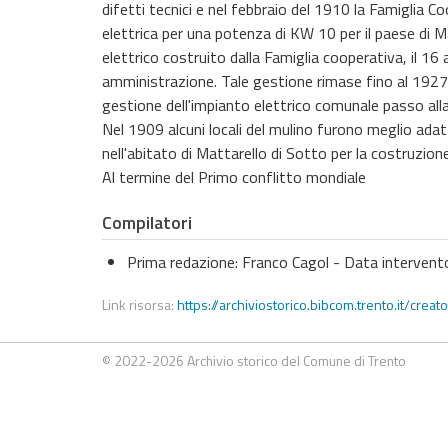
difetti tecnici e nel febbraio del 1910 la Famiglia 
elettrica per una potenza di KW 10 per il paese di M
elettrico costruito dalla Famiglia cooperativa, il 1
amministrazione. Tale gestione rimase fino al 1927
gestione dell'impianto elettrico comunale passo alla 
Nel 1909 alcuni locali del mulino furono meglio ada
nell'abitato di Mattarello di Sotto per la costruzion
Al termine del Primo conflitto mondiale
Compilatori
Prima redazione: Franco Cagol -
Data intervent
Link risorsa:
https://archiviostorico.bibcom.trento.it/creat
© 2022-2026 Archivio storico del Comune di Trento