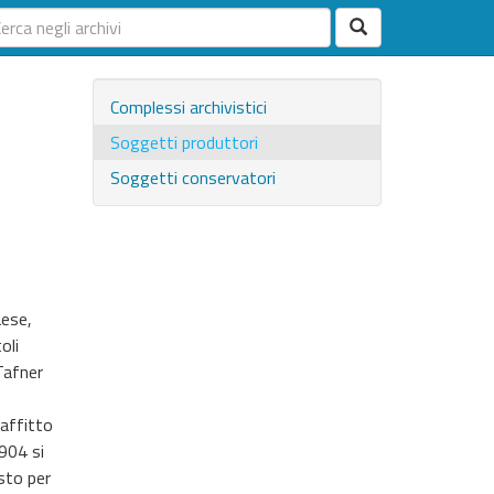
Complessi archivistici
Soggetti produttori
Soggetti conservatori
aese,
oli
Tafner
 affitto
1904 si
esto per