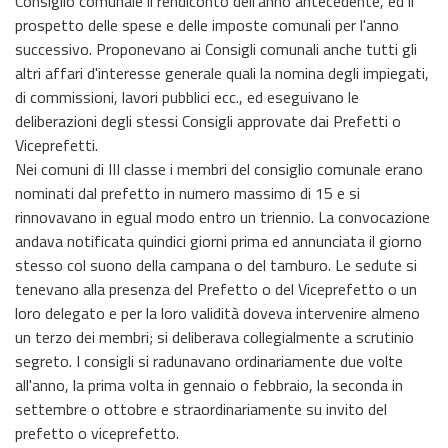
Consiglio comunale il rendiconto dell'anno antecedente, ed il
prospetto delle spese e delle imposte comunali per l'anno
successivo. Proponevano ai Consigli comunali anche tutti gli
altri affari d'interesse generale quali la nomina degli impiegati,
di commissioni, lavori pubblici ecc., ed eseguivano le
deliberazioni degli stessi Consigli approvate dai Prefetti o
Viceprefetti.
Nei comuni di III classe i membri del consiglio comunale erano
nominati dal prefetto in numero massimo di 15 e si
rinnovavano in egual modo entro un triennio. La convocazione
andava notificata quindici giorni prima ed annunciata il giorno
stesso col suono della campana o del tamburo. Le sedute si
tenevano alla presenza del Prefetto o del Viceprefetto o un
loro delegato e per la loro validità doveva intervenire almeno
un terzo dei membri; si deliberava collegialmente a scrutinio
segreto. I consigli si radunavano ordinariamente due volte
all'anno, la prima volta in gennaio o febbraio, la seconda in
settembre o ottobre e straordinariamente su invito del
prefetto o viceprefetto.