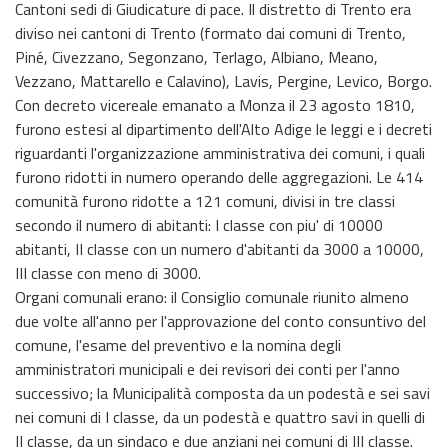
Cantoni sedi di Giudicature di pace. Il distretto di Trento era
diviso nei cantoni di Trento (formato dai comuni di Trento,
Piné, Civezzano, Segonzano, Terlago, Albiano, Meano,
Vezzano, Mattarello e Calavino), Lavis, Pergine, Levico, Borgo.
Con decreto vicereale emanato a Monza il 23 agosto 1810,
furono estesi al dipartimento dell'Alto Adige le leggi e i decreti
riguardanti l'organizzazione amministrativa dei comuni, i quali
furono ridotti in numero operando delle aggregazioni. Le 414
comunità furono ridotte a 121 comuni, divisi in tre classi
secondo il numero di abitanti: I classe con piu' di 10000
abitanti, II classe con un numero d'abitanti da 3000 a 10000,
III classe con meno di 3000.
Organi comunali erano: il Consiglio comunale riunito almeno
due volte all'anno per l'approvazione del conto consuntivo del
comune, l'esame del preventivo e la nomina degli
amministratori municipali e dei revisori dei conti per l'anno
successivo; la Municipalità composta da un podestà e sei savi
nei comuni di I classe, da un podestà e quattro savi in quelli di
II classe, da un sindaco e due anziani nei comuni di III classe.