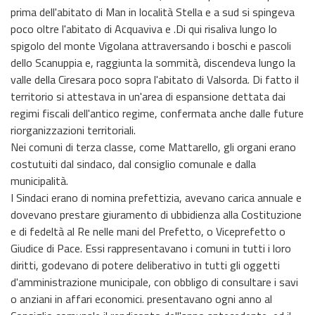
prima dell'abitato di Man in località Stella e a sud si spingeva
poco oltre l'abitato di Acquaviva e .Di qui risaliva lungo lo
spigolo del monte Vigolana attraversando i boschi e pascoli
dello Scanuppia e, raggiunta la sommità, discendeva lungo la
valle della Ciresara poco sopra l'abitato di Valsorda. Di fatto il
territorio si attestava in un'area di espansione dettata dai
regimi fiscali dell'antico regime, confermata anche dalle future
riorganizzazioni territoriali.
Nei comuni di terza classe, come Mattarello, gli organi erano
costutuiti dal sindaco, dal consiglio comunale e dalla
municipalità.
I Sindaci erano di nomina prefettizia, avevano carica annuale e
dovevano prestare giuramento di ubbidienza alla Costituzione
e di fedeltà al Re nelle mani del Prefetto, o Viceprefetto o
Giudice di Pace. Essi rappresentavano i comuni in tutti i loro
diritti, godevano di potere deliberativo in tutti gli oggetti
d'amministrazione municipale, con obbligo di consultare i savi
o anziani in affari economici. presentavano ogni anno al