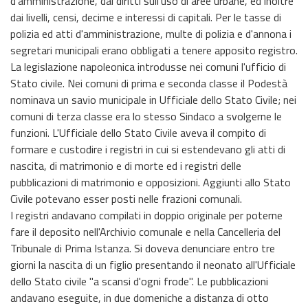
d'amministrazione, dai diritti sull'uso di aree urbane, ed inoltre
dai livelli, censi, decime e interessi di capitali. Per le tasse di
polizia ed atti d'amministrazione, multe di polizia e d'annona i
segretari municipali erano obbligati a tenere apposito registro.
La legislazione napoleonica introdusse nei comuni l'ufficio di
Stato civile. Nei comuni di prima e seconda classe il Podestà
nominava un savio municipale in Ufficiale dello Stato Civile; nei
comuni di terza classe era lo stesso Sindaco a svolgerne le
funzioni. L'Ufficiale dello Stato Civile aveva il compito di
formare e custodire i registri in cui si estendevano gli atti di
nascita, di matrimonio e di morte ed i registri delle
pubblicazioni di matrimonio e opposizioni. Aggiunti allo Stato
Civile potevano esser posti nelle frazioni comunali.
I registri andavano compilati in doppio originale per poterne
fare il deposito nell'Archivio comunale e nella Cancelleria del
Tribunale di Prima Istanza. Si doveva denunciare entro tre
giorni la nascita di un figlio presentando il neonato all'Ufficiale
dello Stato civile "a scansi d'ogni frode". Le pubblicazioni
andavano eseguite, in due domeniche a distanza di otto