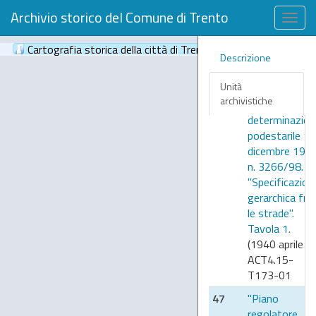
VIIb.17.1936-
Archivio storico del Comune di Trento
01
Togg
navig
46
Piano
Cartografia storica della città di Trento
(61)
regolatore
Descrizione
della città di
Unità
Trento,
archivistiche
approvato co
determinazion
podestarile 17
dicembre 194
n. 3266/98.
"Specificazion
gerarchica fra
le strade".
Tavola 1.
(1940 aprile 1)
ACT4.15-
T173-01
47
"Piano
regolatore