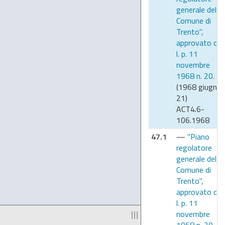
generale del
Comune di
Trento",
approvato co
l. p. 11
novembre
1968 n. 20.
(1968 giugno
21)
ACT4.6-
106.1968
47.1
—
"Piano
regolatore
generale del
Comune di
Trento",
approvato co
l. p. 11
novembre
|||