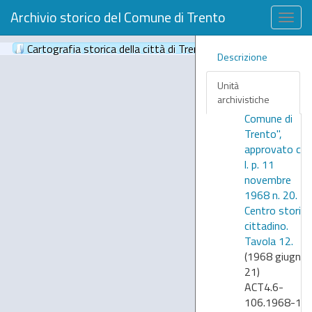
(1968 giugno
Archivio storico del Comune di Trento
21)
Togg
ACT4.6-
navig
Cartografia storica della città di Trento
(61)
106.1968-02
Descrizione
47.5
—
"Piano
Unità
regolatore
archivistiche
generale del
Comune di
Trento",
approvato co
l. p. 11
novembre
1968 n. 20.
Centro storico
cittadino.
Tavola 12.
(1968 giugno
21)
ACT4.6-
106.1968-13